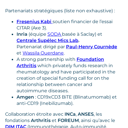
Partenariats stratégiques (liste non exhaustive) :
Fresenius Kabi
soutien financier de l’essai
CITAR (Axe 3).
Inria
(équipe
SODA
basée à Saclay) et
Centrale Supélec Mics Lab
.
Partenariat dirigé par
Paul-Henry Cournède
et
Wassila Ouerdane
.
A strong partnership with
Foundation
Arthritis
which privately funds research in
rheumatology and have participated in the
creation of special funding call for on the
relationship between cancer and
autoimmune diseases.
Amgen
: CD19xCD3 BiTE (Blinatumomab) et
anti-CD19 (Inebilizumab).
Collaboration étroite avec
INCa
,
ANSES
, les
fondations
Arthritis
et
FOREUM
, ainsi qu’avec le
DIM ITAC
(Immunothérapie, Auto‑immunité,