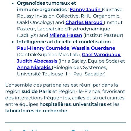
Organoïdes tumoraux et
immuno‑organoïdes
:
Fanny Jaulin
(Gustave
Roussy Invasion Collective, RHU Organomic,
Orakl Oncology) and
Charles Baroud
(Institut
Pasteur, Laboratoire d’Hydrodynamique
(LadHyX) and
Milena Hasan
(Institut Pasteur)
Intelligence artificielle et modélisation
:
Paul-Henry Cournède
,
Wassila Ouerdane
(CentraleSupélec Mics Lab),
Gaël Varoquaux
,
Judith Abecassis
(Inria Saclay, Equipe Soda) et
Anna Niarakis
(Biologie des Systèmes,
Université Toulouse III – Paul Sabatier)
L’ensemble des partenaires est réuni par dans la
région
sud de Paris
et Région-Ile-France, favorisant
des interactions fréquentes, agiles et structurantes
entre équipes
hospitalières
,
universitaires
et les
laboratoires de recherche
.