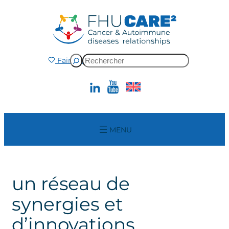
Aller
au
contenu
Rechercher
Faire un don
un réseau de
synergies et
d’innovations