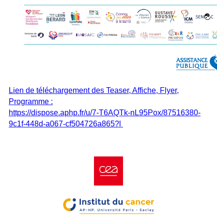
Lien de téléchargement des Teaser, Affiche, Flyer,
Programme :
https://dispose.aphp.fr/u/7-T6AQTk-nL95Pox/87516380-
9c1f-448d-a067-cf504726a865?l