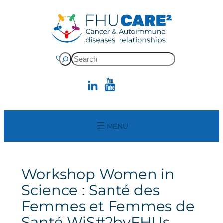
Skip
to
content
Rechercher
Donate
Workshop Women in
Science : Santé des
Femmes et Femmes de
Santé WiS#2byFHUs