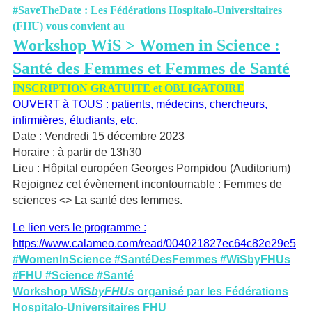
#SaveTheDate : Les Fédérations Hospitalo-Universitaires
(FHU) vous convient au
Workshop WiS > Women in Science :
Santé des Femmes et Femmes de Santé
INSCRIPTION GRATUITE et OBLIGATOIRE
OUVERT à TOUS : patients, médecins, chercheurs,
infirmières, étudiants, etc.
Date : Vendredi 15 décembre 2023
Horaire : à partir de 13h30
Lieu : Hôpital européen Georges Pompidou (Auditorium)
Rejoignez cet évènement incontournable : Femmes de
sciences <> La santé des femmes.
Le lien vers le programme :
https://www.calameo.com/read/004021827ec64c82e29e5
#WomenInScience #SantéDesFemmes #WiSbyFHUs
#FHU #Science #Santé
Workshop WiS
byFHUs
organisé par les Fédérations
Hospitalo-Universitaires FHU