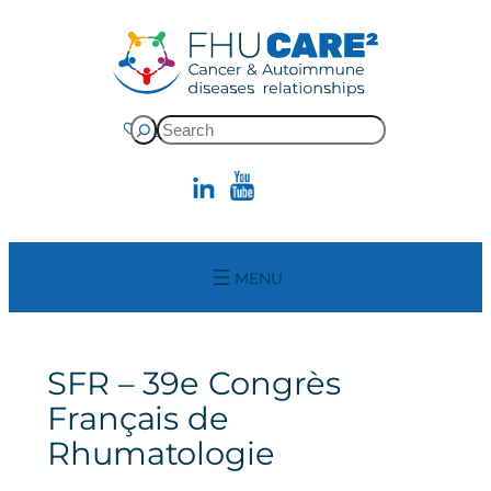
Skip
to
content
Rechercher
Donate
SFR – 39e Congrès
Français de
Rhumatologie