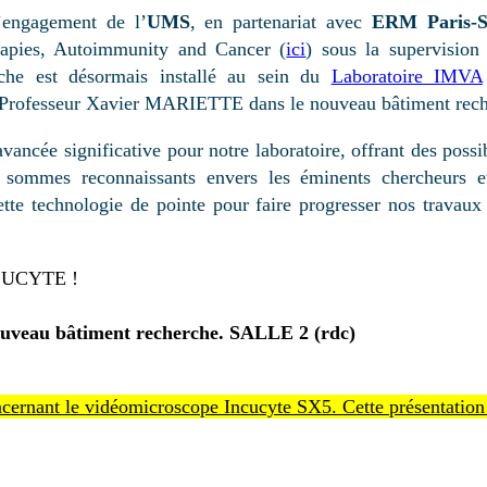
’engagement de l’
UMS
, en partenariat avec
ERM Paris-S
ies, Autoimmunity and Cancer (
ici
) sous la supervision
rche est désormais installé au sein du
Laboratoire IMVA
 Professeur Xavier MARIETTE dans le nouveau bâtiment recher
ncée significative pour notre laboratoire, offrant des possib
sommes reconnaissants envers les éminents chercheurs et 
ette technologie de pointe pour faire progresser nos travaux
INCUCYTE !
nouveau bâtiment recherche. SALLE 2 (rdc)
ernant le vidéomicroscope Incucyte SX5. Cette présentation v