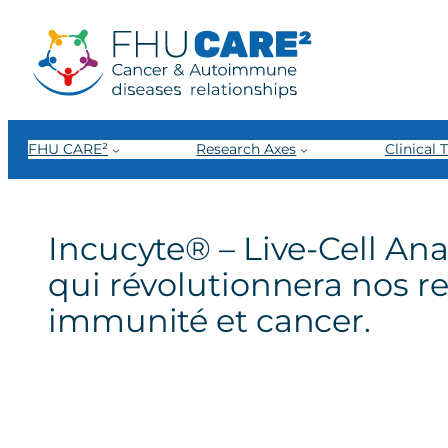
Skip
to
content
FHU CARE²
Research Axes
Clinical T
Incucyte® – Live-Cell An
qui révolutionnera nos 
immunité et cancer.