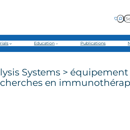
Dona
rials
Education
Publications
alysis Systems > équipement
recherches en immunothérapi