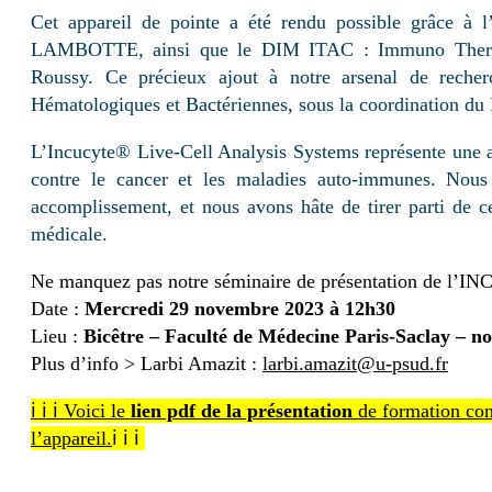
Cet appareil de pointe a été rendu possible grâce à l
LAMBOTTE, ainsi que le DIM ITAC : Immuno Therap
Roussy.
Ce précieux ajout à notre arsenal de reche
Hématologiques et Bactériennes, sous la coordination du
L’Incucyte® Live-Cell Analysis Systems représente une ava
contre le cancer et les maladies auto-immunes.
Nous 
accomplissement, et nous avons hâte de tirer parti de c
médicale.
Ne manquez pas notre séminaire de présentation de l’
Date :
Mercredi 29 novembre 2023 à 12h30
Lieu :
Bicêtre – Faculté de Médecine Paris-Saclay – 
Plus d’info > Larbi Amazit :
larbi.amazit@u-psud.fr
ℹ ℹ ℹ Voici le
lien pdf de la présentation
de formation conc
ℹ ℹ ℹ
l’appareil.